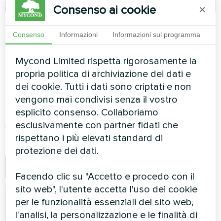
Consenso ai cookie
×
Casa a schiera con
Casa privata
Consenso
Informazioni
Informazioni sul programma
pompe di calore
Pompa di calore split Artic
Mycond Split serie
Home serie Basic
Mycond Limited rispetta rigorosamente la
BeeHeat
propria politica di archiviazione dei dati e
dei cookie. Tutti i dati sono criptati e non
Le pompe di calore MyCond
Split della serie BeeHeat
vengono mai condivisi senza il vostro
garantiscono un
esplicito consenso. Collaboriamo
riscaldamento e un
esclusivamente con partner fidati che
raffreddamento efficienti per il
comfort quotidiano
rispettano i più elevati standard di
protezione dei dati.
Facendo clic su "Accetto e procedo con il
sito web", l'utente accetta l'uso dei cookie
per le funzionalità essenziali del sito web,
l'analisi, la personalizzazione e le finalità di