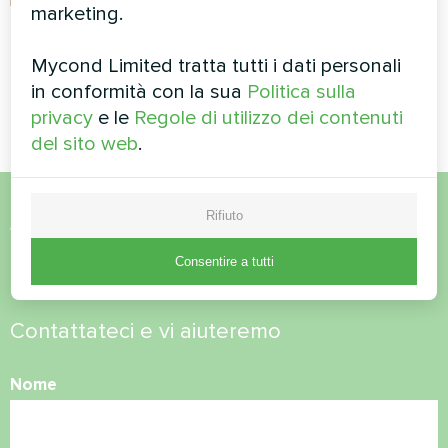
marketing.
Casa privata
Casa privata
Mycond Limited tratta tutti i dati personali
Pompa di calore split serie
Pompa di calore split serie
in conformità con la sua
Politica sulla
Artic Home Smart
Artic Home Smart
privacy
e le
Regole di utilizzo dei contenuti
del sito web
.
Rifiuto
Volete acquistare o avete
Consentire a tutti
domande?
Contattateci e vi aiuteremo
Nome