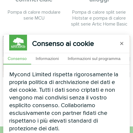
Pompa di calore modulare
Pompa di calore split serie
serie MCU
Hotstar e pompa di calore
split serie Artic Home Basic
Consenso ai cookie
×
Consenso
Informazioni
Informazioni sul programma
Mycond Limited rispetta rigorosamente la
propria politica di archiviazione dei dati e
Serra
Caffè
dei cookie. Tutti i dati sono criptati e non
Pompa di calore Mycond Hevi
Pompa di calore split Artic
vengono mai condivisi senza il vostro
MHS N18 HH
Home serie Basic
esplicito consenso. Collaboriamo
esclusivamente con partner fidati che
rispettano i più elevati standard di
protezione dei dati.