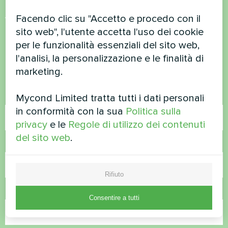
Facendo clic su "Accetto e procedo con il
Volete acquistare o avete
sito web", l'utente accetta l'uso dei cookie
domande?
per le funzionalità essenziali del sito web,
l'analisi, la personalizzazione e le finalità di
Contattateci e vi aiuteremo
marketing.
Nome
Mycond Limited tratta tutti i dati personali
in conformità con la sua
Politica sulla
privacy
e le
Regole di utilizzo dei contenuti
del sito web
.
Numero di telefono
Rifiuto
Email
Consentire a tutti