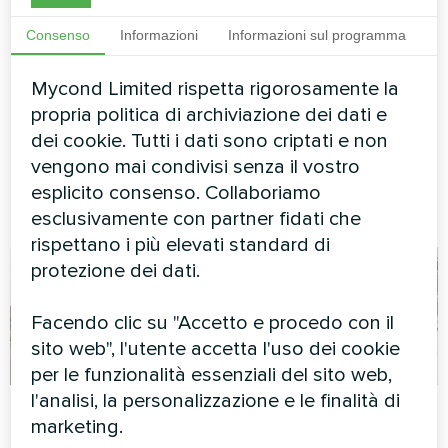
con pompe di calore
pronta per l'inverno
Mycond Split serie
con il sistema di
Consenso
Informazioni
Informazioni sul programma
BeeSmart
pompa di calore
Mycond BeeSmart
Mycond Limited rispetta rigorosamente la
Pompe di calore MyCond Split
propria politica di archiviazione dei dati e
serie BeeSmart
La pompa di calore BeeSmart
dei cookie. Tutti i dati sono criptati e non
offre prestazioni di
vengono mai condivisi senza il vostro
riscaldamento affidabili in
condizioni invernali estreme
esplicito consenso. Collaboriamo
per una casa moderna.
esclusivamente con partner fidati che
rispettano i più elevati standard di
protezione dei dati.
Facendo clic su "Accetto e procedo con il
sito web", l'utente accetta l'uso dei cookie
per le funzionalità essenziali del sito web,
l'analisi, la personalizzazione e le finalità di
Fabbrica
Edificio per uffici
marketing.