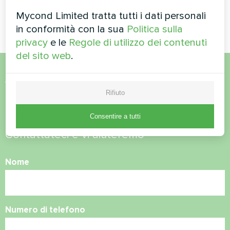
Pompa di calore modulare
Pompa di calore modulare
serie MCU
serie MCU
Mycond Limited tratta tutti i dati personali
in conformità con la sua
Politica sulla
privacy
e le
Regole di utilizzo dei contenuti
del sito web
.
Volete acquistare o avete
Rifiuto
domande?
Consentire a tutti
Contattateci e vi aiuteremo
Nome
Numero di telefono