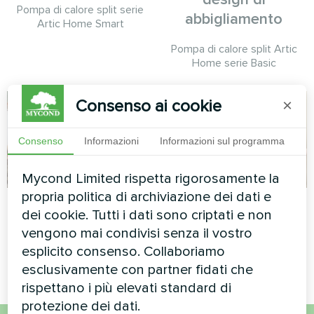
Pompa di calore split serie
abbigliamento
Artic Home Smart
Pompa di calore split Artic
Home serie Basic
Consenso ai cookie
×
Consenso
Informazioni
Informazioni sul programma
Mycond Limited rispetta rigorosamente la
propria politica di archiviazione dei dati e
Casa privata
Casa privata
dei cookie. Tutti i dati sono criptati e non
vengono mai condivisi senza il vostro
Pompa di calore split serie
Design artistico del
Hevi
ventilconvettore Serie Silent
esplicito consenso. Collaboriamo
esclusivamente con partner fidati che
rispettano i più elevati standard di
protezione dei dati.