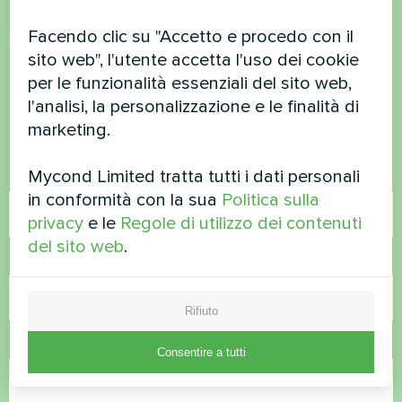
Facendo clic su "Accetto e procedo con il
Volete acquistare o avete
sito web", l'utente accetta l'uso dei cookie
domande?
per le funzionalità essenziali del sito web,
l'analisi, la personalizzazione e le finalità di
Contattateci e vi aiuteremo
marketing.
Mycond Limited tratta tutti i dati personali
Nome
in conformità con la sua
Politica sulla
privacy
e le
Regole di utilizzo dei contenuti
del sito web
.
Numero di telefono
Rifiuto
Email
Consentire a tutti