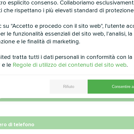
stro esplicito consenso. Collaboriamo esclusivamen
ti che rispettano i più elevati standard di protezione 
con pompe di calore
Hotel e Sp
 su "Accetto e procedo con il sito web", l'utente ac
Split BeeHeat MHS-
Pompa di calore modulare
r le funzionalità essenziali del sito web, l'analisi, la
BH/MHS-U14BH
zione e le finalità di marketing.
alore MyCond Split BeeHeat
-N14BH/MHS-U14BH
ed tratta tutti i dati personali in conformità con l
y
e le
Regole di utilizzo dei contenuti del sito web
.
Rifiuto
Consentire a 
e
ro di telefono