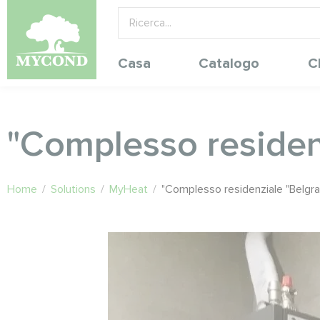
Casa
Catalogo
C
"Complesso residen
Home
/
Solutions
/
MyHeat
/
"Complesso residenziale "Belgra