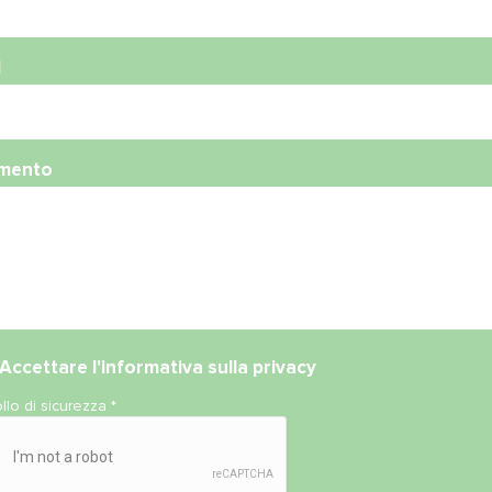
l
mento
Accettare l'
informativa sulla privacy
llo di sicurezza
*