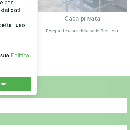
te con
dei dati.
a
Casa privata
cetta l'uso
 serie MCU
Pompa di calore della serie BeeHeat
a sua
Politica
tutti