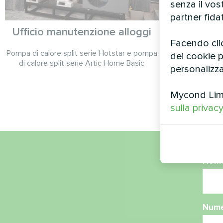
senza il vo
partner fida
Ufficio manutenzione alloggi
Villa 
Facendo clic
Mycond 
Pompa di calore split serie Hotstar e pompa
dei cookie pe
N14
di calore split serie Artic Home Basic
personalizza
Pompe di c
MHS
Mycond Limit
sulla privac
Nom
Nume