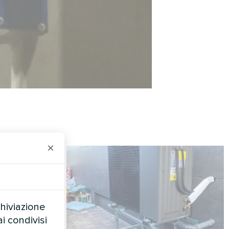
×
chiviazione
i condivisi