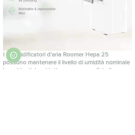
I deumidificatori d'aria Roomer Hepa 25
possono mantenere il livello di umidità nominale
in ambienti riscaldati con una superficie fino a
m2
50
.
Oltre alla deumidificazione, questo modello
renderà l'aria del vostro ambiente molto più
pulita e sicura per la vostra salute. Roomer Hepa
25 non solo deumidifica l'ambiente in modo
rapido ed efficiente, ma pulisce anche l'aria dalla
maggior parte dei contaminanti volatili: polvere,