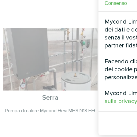
Consenso
Mycond Limit
dei dati e d
senza il vo
partner fida
Facendo clic
dei cookie pe
personalizza
Mycond Limit
Serra
sulla privac
Pompa di calore Mycond Hevi MHS N18 HH
Pompa di 