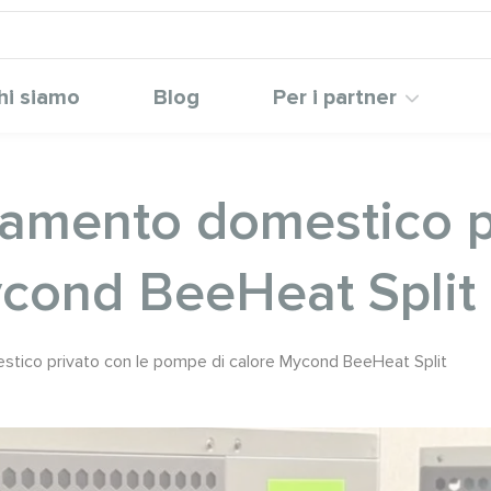
hi siamo
Blog
Per i partner
damento domestico p
cond BeeHeat Split
stico privato con le pompe di calore Mycond BeeHeat Split