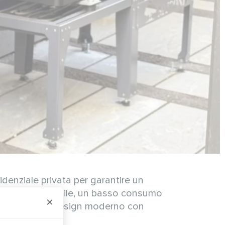
idenziale privata per garantire un
ort interno stabile, un basso consumo
×
ema combina un design moderno con