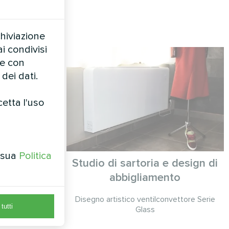
chiviazione
i condivisi
te con
dei dati.
cetta l'uso
a sua
Politica
ciale
Studio di sartoria e design di
abbigliamento
 serie MCU
Disegno artistico ventilconvettore Serie
tutti
Glass