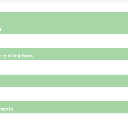
e
ro di telefono
l
mento