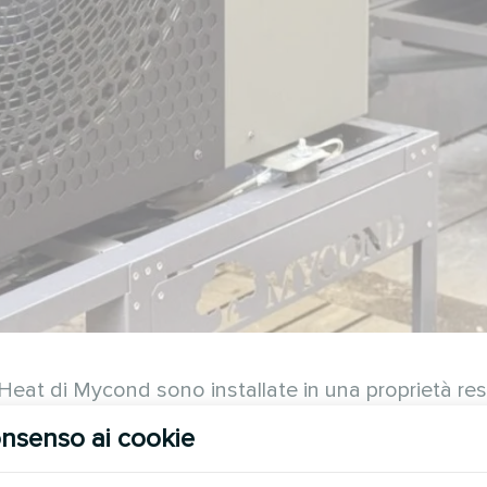
Heat di Mycond sono installate in una proprietà res
ienti tutto l'anno. Questa soluzione offre un comf
nsenso ai cookie
so, adattato alla vita quotidiana in casa. Il sist
imatico residenziale sostenibile.