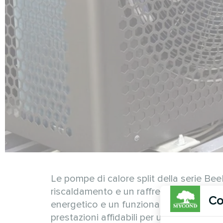
Le pompe di calore split della serie Bee
riscaldamento e un raffreddamento effic
Co
energetico e un funzionamento silenzio
prestazioni affidabili per un controllo cl