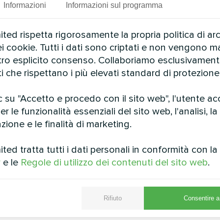
Informazioni
Informazioni sul programma
Vedi anche
ed rispetta rigorosamente la propria politica di ar
ei cookie. Tutti i dati sono criptati e non vengono ma
stro esplicito consenso. Collaboriamo esclusivamen
ti che rispettano i più elevati standard di protezione 
 su "Accetto e procedo con il sito web", l'utente ac
r le funzionalità essenziali del sito web, l'analisi, la
zione e le finalità di marketing.
ed tratta tutti i dati personali in conformità con l
Casa privata
Centro commer
y
e le
Regole di utilizzo dei contenuti del sito web
.
calore BeeHeat MHS-N14BH
Pompa di calore modulare
Rifiuto
Consentire a 