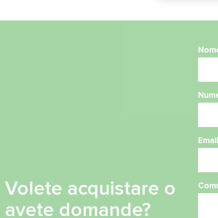
Nom
Nume
Emai
Volete acquistare o
Com
avete domande?