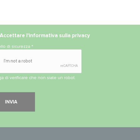
Accettare l'
informativa sulla privacy
llo di sicurezza
*
ga di verificare che non siate un robot.