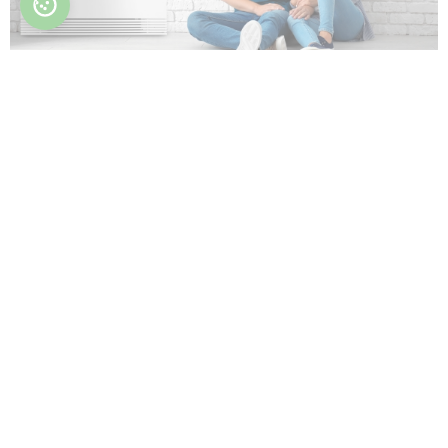
I filtri sono facilmente rimovibili
dall'alloggiamento, il che li rende facili da pulire
durante la manutenzione.
Le dimensioni compatte consentono di
collocare il ventilconvettore in qualsiasi luogo
senza compromettere lo spazio della stanza.
Il ventilconvettore può essere controllato
tramite un pannello di controllo a sfioramento
incorporato con display a LED o tramite Wi-Fi.
Vantaggi principali: