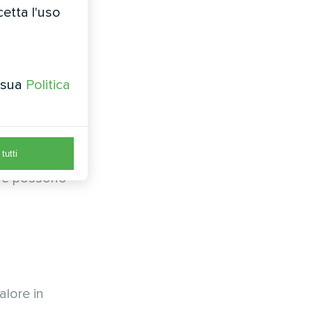
cetta l'uso
a sua
Politica
mparsa
tutti
 che possono
alore in