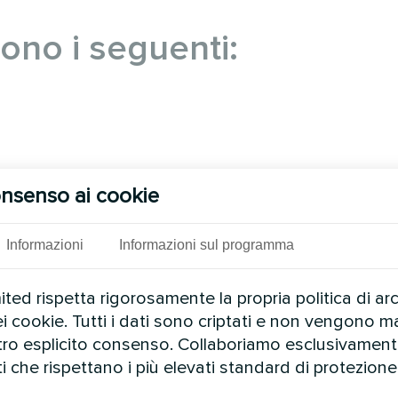
 sono i seguenti:
nsenso ai cookie
Informazioni
Informazioni sul programma
ed rispetta rigorosamente la propria politica di ar
tto negli edifici industriali e amministrativi.
ei cookie. Tutti i dati sono criptati e non vengono ma
ontrosoffitto. Un vantaggio importante è che l'unità
stro esplicito consenso. Collaboriamo esclusivamen
unge da decorazione e rende l'unità interna del vent
ti che rispettano i più elevati standard di protezione 
l'aria a quattro vie e l'ampio angolo di apertura dell