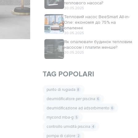
теплового насоса?
30.05.2025
Тепловий насос BeeSmart All-in-
One: економія до 75% на
опаленні
30.05.2025
Як опалювати будинок тепловим
насосом і платити менше?
30.05.2025
TAG POPOLARI
punto di rugiada
8
deumidificatore per piscina
6
deumidificazione ad adsorbimento
6
mycond mba-g
5
controllo umidità piscina
4
pompa di calore
2