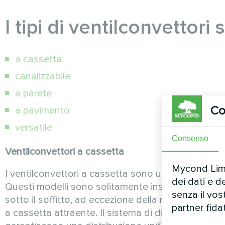
I tipi di ventilconvettori
a cassetta
canalizzabile
a parete
Co
a pavimento
versatile
Consenso
Ventilconvettori a cassetta
Mycond Limit
I ventilconvettori a cassetta sono utilizzati soprattu
dei dati e d
Questi modelli sono solitamente installati in un c
senza il vo
sotto il soffitto, ad eccezione della rosetta che f
partner fida
a cassetta attraente. Il sistema di distribuzione del