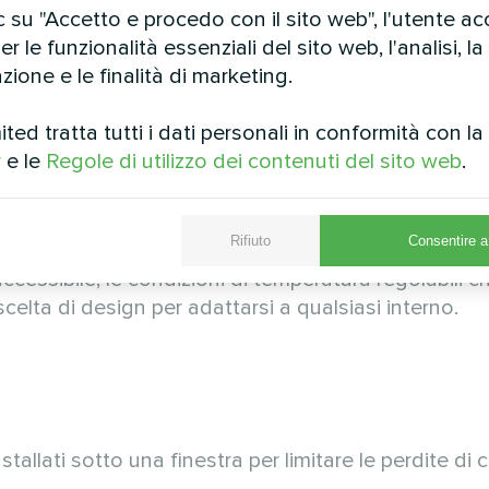
n tutta la stanza.
 su "Accetto e procedo con il sito web", l'utente ac
r le funzionalità essenziali del sito web, l'analisi, la
zione e le finalità di marketing.
alizzabili sono molto richiesti.
ed tratta tutti i dati personali in conformità con l
i, industriali e amministrativi. L'installazione a sco
y
e le
Regole di utilizzo dei contenuti del sito web
.
e uniforme dell'aria attraverso i condotti.
Rifiuto
Consentire a 
ccessibile, le condizioni di temperatura regolabili
elta di design per adattarsi a qualsiasi interno.
allati sotto una finestra per limitare le perdite di c