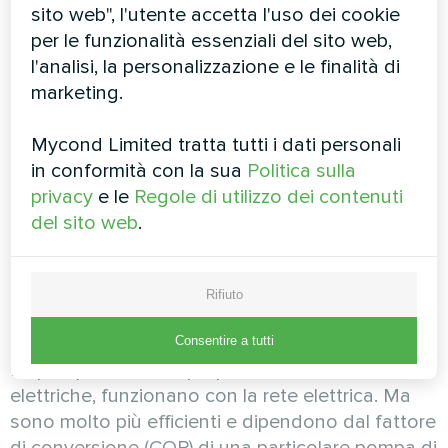
Una pompa di calore ad aria è
sito web", l'utente accetta l'uso dei cookie
un'apparecchiatura universale "tutto in uno". Con
per le funzionalità essenziali del sito web,
essa è possibile organizzare facilmente sistemi
l'analisi, la personalizzazione e le finalità di
di riscaldamento ad alta efficienza energetica,
marketing.
ad esempio in presenza di limiti di potenza della
rete elettrica.
Mycond Limited tratta tutti i dati personali
Una moderna pompa di calore ad aria consuma
in conformità con la sua
Politica sulla
molto meno elettricità rispetto alle tradizionali
privacy
e le
Regole di utilizzo dei contenuti
caldaie elettriche di noti produttori. Ciò
del sito web
.
consente di scegliere e acquistare un modello di
pompa di calore in grado di funzionare in modo
Rifiuto
efficiente con la potenza disponibile in quasi
tutte le situazioni specifiche.
Consentire a tutti
Le pompe di calore, proprio come le caldaie
elettriche, funzionano con la rete elettrica. Ma
sono molto più efficienti e dipendono dal fattore
di conversione (COP) di una particolare pompa di