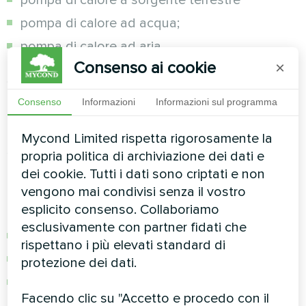
pompa di calore ad acqua;
pompa di calore ad aria
Consenso ai cookie
×
Se siete interessati alla massima efficienza
energetica di una casa privata in un design
Consenso
Informazioni
Informazioni sul programma
accessibile, potete scegliere una pompa di
calore a sorgente d'aria. Si tratta di una
Mycond Limited rispetta rigorosamente la
soluzione più funzionale rispetto all'installazione
propria politica di archiviazione dei dati e
e all'utilizzo della sola caldaia a gas in casa,
dei cookie. Tutti i dati sono criptati e non
perché si può contare su molti "bonus" sotto
vengono mai condivisi senza il vostro
forma di:
esplicito consenso. Collaboriamo
esclusivamente con partner fidati che
riscaldamento efficiente della casa
rispettano i più elevati standard di
climatizzazione di alta qualità
protezione dei dati.
riscaldamento dell'acqua per usi domestici.
Facendo clic su "Accetto e procedo con il