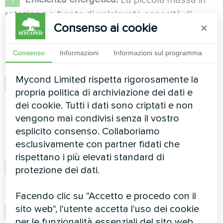
La piccola massa in
rotazione a fronte di un’elevata capacità di
Consenso ai cookie
×
rimozione dell’umidità assicura consumi minimi di
energia, poiché l’energia di riscaldamento e
raffreddamento è direttamente proporzionale
Consenso
Informazioni
Informazioni sul programma
alla massa dell’essiccante.
Mycond Limited rispetta rigorosamente la
Bassa resistenza aerodinamica:
Il flusso
propria politica di archiviazione dei dati e
laminare nella ruota attraverso canali diritti
dei cookie. Tutti i dati sono criptati e non
garantisce una resistenza significativamente
vengono mai condivisi senza il vostro
inferiore rispetto al flusso turbolento nei letti
esplicito consenso. Collaboriamo
sfusi, dove la resistenza cresce con il quadrato
esclusivamente con partner fidati che
della velocità.
rispettano i più elevati standard di
Essiccazione profonda:
Possibilità di
protezione dei dati.
raggiungere punti di rugiada fino a −68°C
(−90°F) utilizzando essiccanti appropriati.
Facendo clic su "Accetto e procedo con il
sito web", l'utente accetta l'uso dei cookie
Affidabilità:
La semplicità costruttiva con un
per le funzionalità essenziali del sito web,