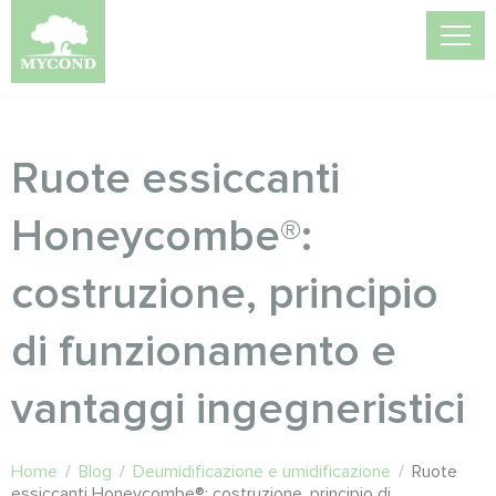
Ruote essiccanti
Honeycombe®:
costruzione, principio
di funzionamento e
vantaggi ingegneristici
Home
/
Blog
/
Deumidificazione e umidificazione
/
Ruote
essiccanti Honeycombe®: costruzione, principio di