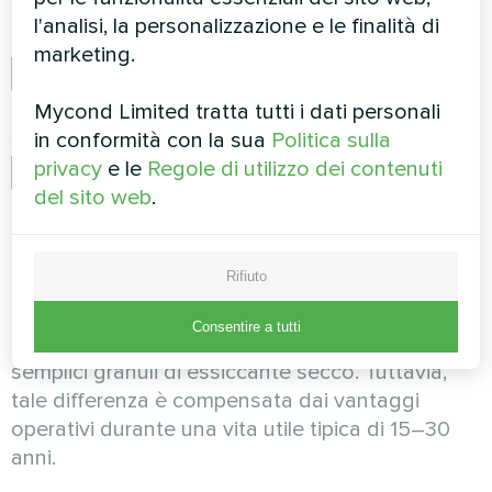
numero minimo di parti mobili (solo ruota e
l'analisi, la personalizzazione e le finalità di
azionamento) riduce i costi di manutenzione.
marketing.
Flessibilità d’impiego:
Possibilità di caricare
diversi tipi di essiccanti in base ai requisiti
Mycond Limited tratta tutti i dati personali
specifici.
in conformità con la sua
Politica sulla
privacy
e le
Regole di utilizzo dei contenuti
Stabilità di funzionamento:
Assenza
del sito web
.
dell’effetto a «dente di sega» nelle variazioni di
umidità in uscita, tipico delle torri a letto sfuso
con rigenerazione periodica.
Rifiuto
L’unico svantaggio significativo è il costo di
Consentire a tutti
produzione della ruota più elevato rispetto a
semplici granuli di essiccante secco. Tuttavia,
tale differenza è compensata dai vantaggi
operativi durante una vita utile tipica di 15–30
anni.