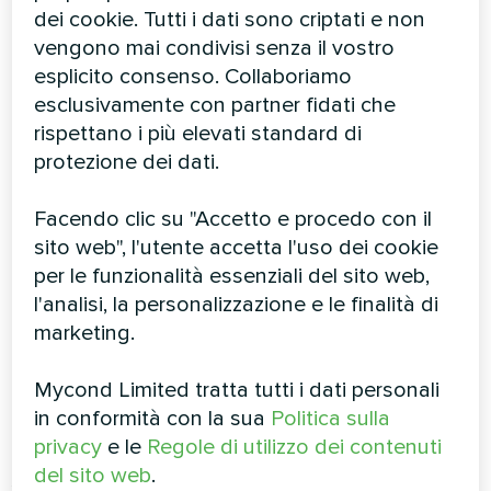
causare agglomerazioni che compromettono
dei cookie. Tutti i dati sono criptati e non
l’intera sequenza tecnologica.
vengono mai condivisi senza il vostro
esplicito consenso. Collaboriamo
Confronto delle tecnologie
esclusivamente con partner fidati che
di deumidificazione
rispettano i più elevati standard di
protezione dei dati.
Nell’industria farmaceutica si applicano diverse
Facendo clic su "Accetto e procedo con il
tecnologie di
deumidificazione
dell’aria, ciascuna
sito web", l'utente accetta l'uso dei cookie
con i propri vantaggi e limiti.
per le funzionalità essenziali del sito web,
l'analisi, la personalizzazione e le finalità di
Deumidificazione a condensazione
efficace a
marketing.
livelli relativamente alti di umidità e temperatura,
ma presenta limiti significativi quando è
Mycond Limited tratta tutti i dati personali
necessario raggiungere bassi livelli di umidità. I
in conformità con la sua
Politica sulla
limiti fisici di questa tecnologia non consentono
privacy
e le
Regole di utilizzo dei contenuti
di ottenere un punto di rugiada inferiore a +5°C
del sito web
.
senza il rischio di formazione di ghiaccio