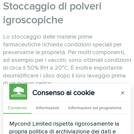
Stoccaggio di polveri
igroscopiche
Lo stoccaggio delle materie prime
farmaceutiche richiede condizioni speciali per
preservarne le proprietà. Per molti componenti,
ad esempio per i vaccini, sono ottimali condizioni
di circa il 50% RH a 20°C. È inoltre importante
deumidificare i silos dopo il loro lavaggio prima
di un nuovo carico.
Consenso ai cookie
×
Mantenere la scorrevolezza delle polveri è un
fattore critico in tutte le fasi: dallo stoccaggio
Consenso
Informazioni
Informazioni sul programma
nel silo, al trasporto tramite nastri o coclee, fino
allo stoccaggio finale del prodotto finito. Anche
Mycond Limited rispetta rigorosamente la
un temporaneo aumento dell’umidità può
propria politica di archiviazione dei dati e