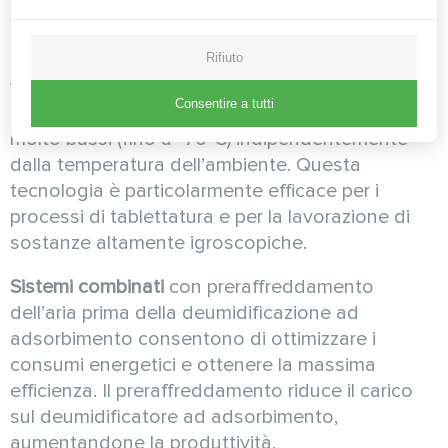
sull’evaporatore.
Deumidificazione ad adsorbimento
offre
Rifiuto
vantaggi significativi per il settore farmaceutico,
Consentire a tutti
poiché consente di raggiungere punti di rugiada
molto bassi (fino a -70°C) indipendentemente
dalla temperatura dell’ambiente. Questa
tecnologia è particolarmente efficace per i
processi di tablettatura e per la lavorazione di
sostanze altamente igroscopiche.
Sistemi combinati
con preraffreddamento
dell’aria prima della deumidificazione ad
adsorbimento consentono di ottimizzare i
consumi energetici e ottenere la massima
efficienza. Il preraffreddamento riduce il carico
sul deumidificatore ad adsorbimento,
aumentandone la produttività.