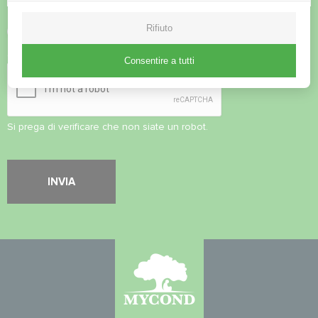
Rifiuto
Accettare l'
informativa sulla privacy
Controllo di sicurezza
*
Consentire a tutti
Si prega di verificare che non siate un robot.