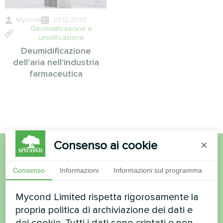
Mycond
23.12.2025
Deumidificazione e
umidificazione
Deumidificazione
dell'aria nell'industria
farmaceutica
Consenso ai cookie
×
Volete acquistare o avete
Consenso
Informazioni
Informazioni sul programma
domande?
Mycond Limited rispetta rigorosamente la
propria politica di archiviazione dei dati e
Contattateci e vi aiuteremo
dei cookie. Tutti i dati sono criptati e non