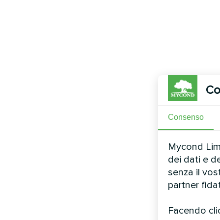
Co
Consenso
Mycond Limit
dei dati e d
senza il vo
partner fida
Facendo clic