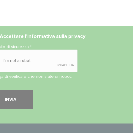
Accettare l'
informativa sulla privacy
llo di sicurezza
*
ga di verificare che non siate un robot.