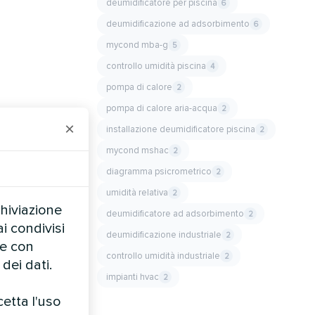
deumidificatore per piscina
6
deumidificazione ad adsorbimento
6
mycond mba-g
5
controllo umidità piscina
4
pompa di calore
2
pompa di calore aria-acqua
2
×
installazione deumidificatore piscina
2
mycond mshac
2
diagramma psicrometrico
2
umidità relativa
2
chiviazione
deumidificatore ad adsorbimento
2
i condivisi
deumidificazione industriale
2
te con
controllo umidità industriale
2
dei dati.
impianti hvac
2
cetta l'uso