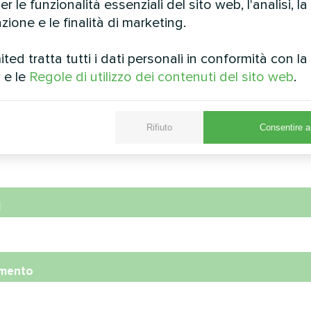
r le funzionalità essenziali del sito web, l'analisi, la
zione e le finalità di marketing.
ed tratta tutti i dati personali in conformità con l
y
e le
Regole di utilizzo dei contenuti del sito web
.
e
Rifiuto
Consentire a 
ro di telefono
l
mento