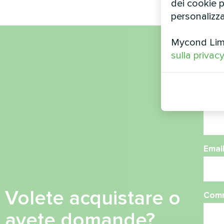
dei cookie pe
personalizza
Mycond Limit
sulla privac
Nom
Nume
Emai
Volete acquistare o
Com
avete domande?