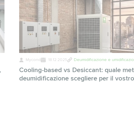
Mycond
18.12.2025
Deumidificazione e umidificazi
,
Cooling-based vs Desiccant: quale me
deumidificazione scegliere per il vostr