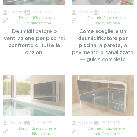
Mycond
27.11.2025
Mycond
21.11.2025
Deumidificazione e
Deumidificazione e
umidificazione
umidificazione
Deumidificatore o
Come scegliere un
ventilazione per piscina:
deumidificatore per
confronto di tutte le
piscina: a parete, a
opzioni
pavimento o canalizzato
— guida completa
Mycond
14.11.2025
Mycond
13.11.2025
Deumidificazione e
Deumidificazione e
umidificazione
umidificazione