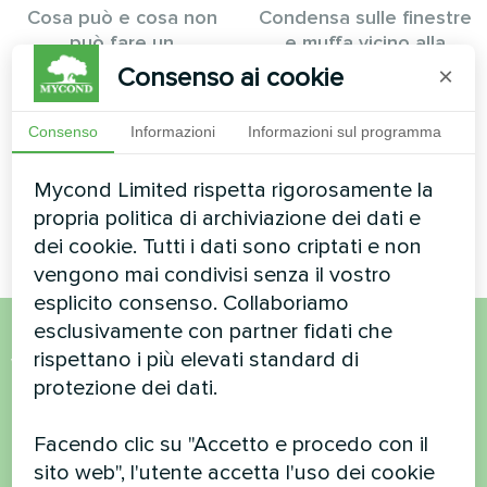
Cosa può e cosa non
Condensa sulle finestre
può fare un
e muffa vicino alla
deumidificatore per
piscina: perché
Consenso ai cookie
×
piscina: aspettative
compaiono e come
realistiche e tempistiche
scegliere correttamente
Consenso
Informazioni
Informazioni sul programma
il deumidificatore MBA-G
per superficie e potenza
Mycond Limited rispetta rigorosamente la
propria politica di archiviazione dei dati e
dei cookie. Tutti i dati sono criptati e non
vengono mai condivisi senza il vostro
esplicito consenso. Collaboriamo
esclusivamente con partner fidati che
rispettano i più elevati standard di
Volete acquistare o avete
protezione dei dati.
domande?
Facendo clic su "Accetto e procedo con il
Contattateci e vi aiuteremo
sito web", l'utente accetta l'uso dei cookie