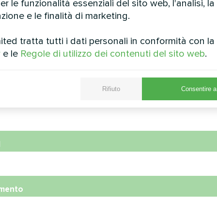
r le funzionalità essenziali del sito web, l'analisi, la
zione e le finalità di marketing.
ed tratta tutti i dati personali in conformità con l
y
e le
Regole di utilizzo dei contenuti del sito web
.
e
Rifiuto
Consentire a 
ro di telefono
l
mento