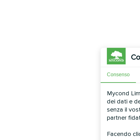
Co
Consenso
Mycond Limit
dei dati e d
senza il vo
partner fida
Facendo clic