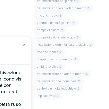
deumidificatore per piscina
6
deumidificazione ad adsorbimento
6
mycond mba-g
5
controllo umidità piscina
4
pompa di calore
2
pompa di calore aria-acqua
2
×
installazione deumidificatore piscina
2
mycond mshac
2
diagramma psicrometrico
2
umidità relativa
2
chiviazione
deumidificatore ad adsorbimento
2
i condivisi
deumidificazione industriale
2
te con
controllo umidità industriale
2
dei dati.
impianti hvac
2
cetta l'uso