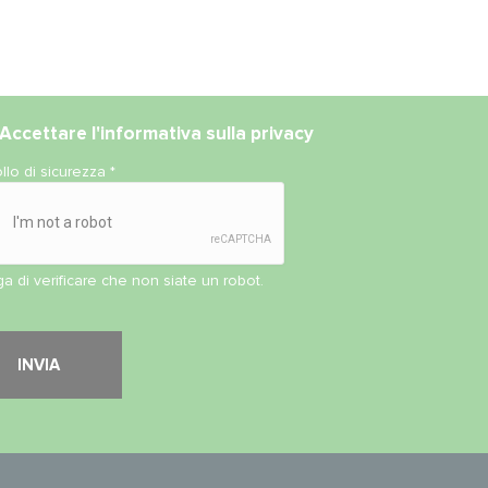
Accettare l'
informativa sulla privacy
llo di sicurezza
*
ga di verificare che non siate un robot.