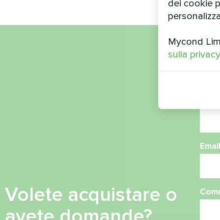
dei cookie pe
personalizza
Mycond Limit
sulla privac
Nom
Nume
Emai
Volete acquistare o
Com
avete domande?