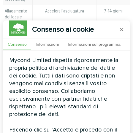
Allagamento
Accelera l'asciugatura
7-14 giorni
del locale
Consenso ai cookie
×
Le tempistiche dipendono in modo significativo
dalla potenza del deumidificatore. La
serie MBA-
Consenso
Informazioni
Informazioni sul programma
G
offre diversi modelli con capacità da 53 a 108
litri al giorno:
Mycond Limited rispetta rigorosamente la
propria politica di archiviazione dei dati e
MBA05G: 53 litri al giorno, 450 metri cubi
dei cookie. Tutti i dati sono criptati e non
d'aria all'ora
vengono mai condivisi senza il vostro
MBA07G: 84 litri al giorno, 600 metri cubi
esplicito consenso. Collaboriamo
all'ora
esclusivamente con partner fidati che
MBA10G: 108 litri al giorno, 750 metri cubi
rispettano i più elevati standard di
all'ora
protezione dei dati.
Inoltre, la velocità con cui si ottengono i risultati
Facendo clic su "Accetto e procedo con il