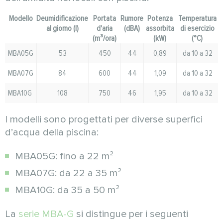
Modello
Deumidificazione
Portata
Rumore
Potenza
Temperatura
al giorno (l)
d'aria
(dBA)
assorbita
di esercizio
(m³/ora)
(kW)
(°C)
MBA05G
53
450
44
0,89
da 10 a 32
MBA07G
84
600
44
1,09
da 10 a 32
MBA10G
108
750
46
1,95
da 10 a 32
I modelli sono progettati per diverse superfici
d’acqua della piscina:
MBA05G: fino a 22 m²
MBA07G: da 22 a 35 m²
MBA10G: da 35 a 50 m²
La
serie MBA-G
si distingue per i seguenti