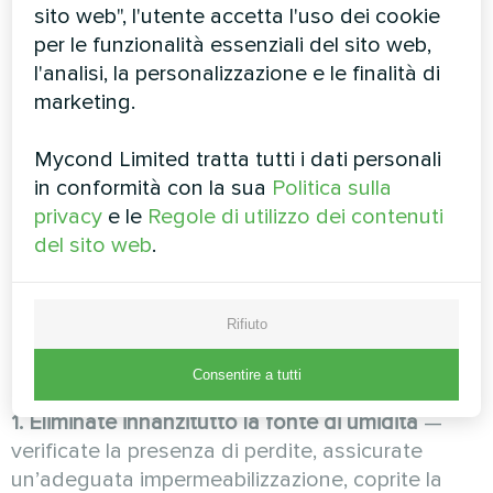
dipende dalla dimensione del locale, dal grado
sito web", l'utente accetta l'uso dei cookie
di danneggiamento delle superfici e dalla
per le funzionalità essenziali del sito web,
temperatura dell’aria (l’aria calda accelera
l'analisi, la personalizzazione e le finalità di
l’evaporazione).
marketing.
Come usare correttamente
Mycond Limited tratta tutti i dati personali
in conformità con la sua
Politica sulla
il deumidificatore per la
privacy
e le
Regole di utilizzo dei contenuti
massima efficacia
del sito web
.
Per far lavorare il deumidificatore per piscina al
Rifiuto
massimo della resa, seguite queste
raccomandazioni:
Consentire a tutti
1. Eliminate innanzitutto la fonte di umidità
—
verificate la presenza di perdite, assicurate
un’adeguata impermeabilizzazione, coprite la