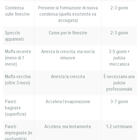
Condensa
Previene la formazione di nuova
2-3 giorni
sulle finestre
condensa (quella esistente va
asciugata)
Specchi
Come per le finestre
2-3 giorni
appannati
Muffa recente
Arresta la crescita, ma non la
3-5 giorni +
(meno di 1
rimuove
pulizia
mese)
meccanica
Muffa vecchia
Arresta la crescita
È necessaria una
(oltre 3 mesi)
pulizia
professionale
Pareti
Accelera l'evaporazione
3-7 giorni
bagnate
(superficie)
Pareti
Accelera, ma lentamente
1-2 settimane
impregnate (in
profondità)