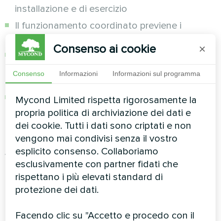
installazione e di esercizio
Il funzionamento coordinato previene i
conflitti di sistema e gli sprechi energetici
Consenso ai cookie
×
I controlli intelligenti ottimizzano
automaticamente le prestazioni dell'intero
Consenso
Informazioni
Informazioni sul programma
sistema
Il consolidamento della manutenzione riduce i
Mycond Limited rispetta rigorosamente la
costi di assistenza
propria politica di archiviazione dei dati e
dei cookie. Tutti i dati sono criptati e non
Controllo strategico della
vengono mai condivisi senza il vostro
esplicito consenso. Collaboriamo
ventilazione
esclusivamente con partner fidati che
rispettano i più elevati standard di
I sistemi di ventilazione intelligenti immettono
protezione dei dati.
aria esterna solo quando le condizioni
favoriscono l'efficienza energetica, a differenza
Facendo clic su "Accetto e procedo con il
della ventilazione costante che spreca aria