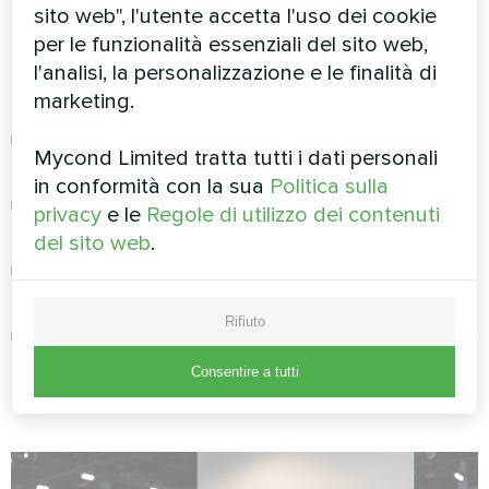
sito web", l'utente accetta l'uso dei cookie
condizionata.
per le funzionalità essenziali del sito web,
l'analisi, la personalizzazione e le finalità di
Controlli intelligenti:
marketing.
I sensori di
umidità
esterna impediscono
Mycond Limited tratta tutti i dati personali
l'introduzione di aria carica di umidità
in conformità con la sua
Politica sulla
I differenziali di temperatura guidano la
privacy
e le
Regole di utilizzo dei contenuti
tempistica ottimale dell'aria esterna
del sito web
.
La ventilazione basata sulla domanda
risponde all'occupazione effettiva
Rifiuto
Gli scambiatori di calore catturano l'energia
dall'aria di scarico
Consentire a tutti