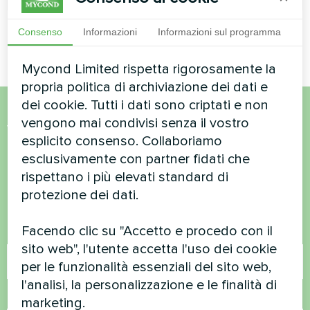
Consenso
Informazioni
Informazioni sul programma
Mycond Limited rispetta rigorosamente la
propria politica di archiviazione dei dati e
dei cookie. Tutti i dati sono criptati e non
vengono mai condivisi senza il vostro
Volete acquistare o avete
esplicito consenso. Collaboriamo
domande?
esclusivamente con partner fidati che
rispettano i più elevati standard di
protezione dei dati.
Contattateci e vi aiuteremo
Facendo clic su "Accetto e procedo con il
Nome
sito web", l'utente accetta l'uso dei cookie
per le funzionalità essenziali del sito web,
l'analisi, la personalizzazione e le finalità di
Numero di telefono
marketing.