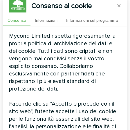
PER SAPERNE DI PIÙ
Consenso ai cookie
×
Consenso
Informazioni
Informazioni sul programma
Mycond Limited rispetta rigorosamente la
propria politica di archiviazione dei dati e
dei cookie. Tutti i dati sono criptati e non
Ventilconvettori a parete di
vengono mai condivisi senza il vostro
design serie Silver Glass Wall
esplicito consenso. Collaboriamo
esclusivamente con partner fidati che
La nuova serie di ventilconvettori a parete Silver Glass
Wall è progettata per interni eccezionali. È ideale per
rispettano i più elevati standard di
tutti i tipi di spazi abitativi e piccoli uffici. I modelli sono
protezione dei dati.
progettati in stile moderno per adattarsi a qualsiasi
interno o per essere il più discreti possibile
Facendo clic su "Accetto e procedo con il
Capacità di raffreddamento:
0.70 ... 2,90 kW
sito web", l'utente accetta l'uso dei cookie
Capacità di riscaldamento:
0.96 ... 3.78 kW
per le funzionalità essenziali del sito web,
l'analisi, la personalizzazione e le finalità di