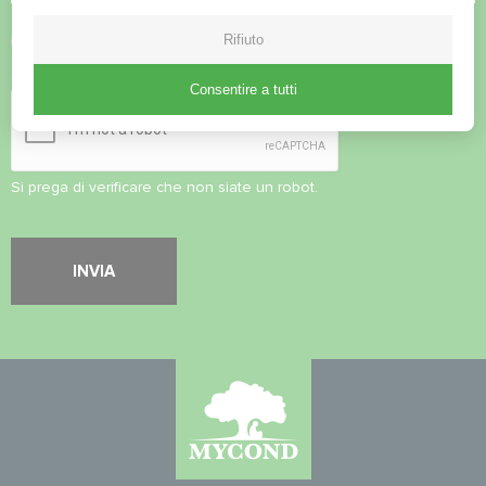
Accettare l'
informativa sulla privacy
Rifiuto
Controllo di sicurezza
*
Consentire a tutti
Si prega di verificare che non siate un robot.