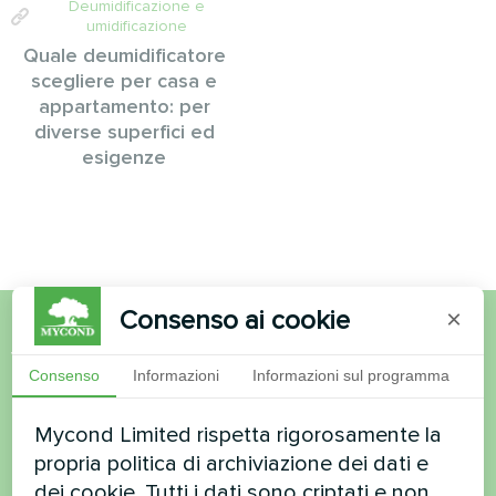
Deumidificazione e
umidificazione
Quale deumidificatore
scegliere per casa e
appartamento: per
diverse superfici ed
esigenze
Consenso ai cookie
×
Volete acquistare o avete
Consenso
Informazioni
Informazioni sul programma
domande?
Mycond Limited rispetta rigorosamente la
propria politica di archiviazione dei dati e
Contattateci e vi aiuteremo
dei cookie. Tutti i dati sono criptati e non