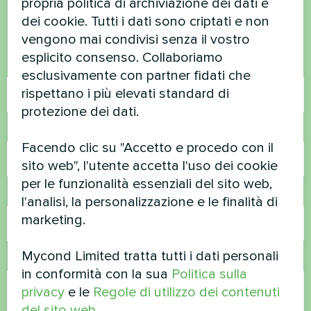
propria politica di archiviazione dei dati e
dei cookie. Tutti i dati sono criptati e non
Contattateci e vi aiuteremo
vengono mai condivisi senza il vostro
esplicito consenso. Collaboriamo
Nome
esclusivamente con partner fidati che
rispettano i più elevati standard di
protezione dei dati.
Numero di telefono
Facendo clic su "Accetto e procedo con il
sito web", l'utente accetta l'uso dei cookie
per le funzionalità essenziali del sito web,
Email
l'analisi, la personalizzazione e le finalità di
marketing.
Mycond Limited tratta tutti i dati personali
Commento
in conformità con la sua
Politica sulla
privacy
e le
Regole di utilizzo dei contenuti
del sito web
.