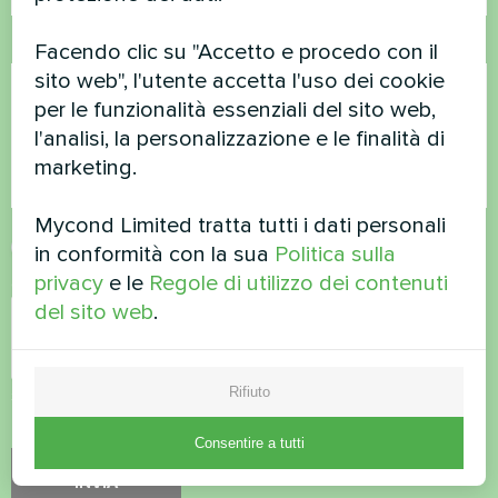
Commento
Facendo clic su "Accetto e procedo con il
sito web", l'utente accetta l'uso dei cookie
per le funzionalità essenziali del sito web,
l'analisi, la personalizzazione e le finalità di
marketing.
Mycond Limited tratta tutti i dati personali
Accettare l'
informativa sulla privacy
in conformità con la sua
Politica sulla
privacy
e le
Regole di utilizzo dei contenuti
Controllo di sicurezza
*
del sito web
.
Rifiuto
Si prega di verificare che non siate un robot.
Consentire a tutti