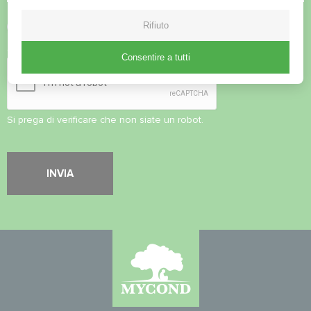
Accettare l'
informativa sulla privacy
Rifiuto
Controllo di sicurezza
*
Consentire a tutti
Si prega di verificare che non siate un robot.