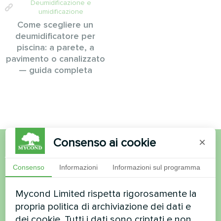
Deumidificazione e
umidificazione
Come scegliere un
deumidificatore per
piscina: a parete, a
pavimento o canalizzato
— guida completa
Consenso ai cookie
×
Volete acquistare o avete
Consenso
Informazioni
Informazioni sul programma
domande?
Mycond Limited rispetta rigorosamente la
propria politica di archiviazione dei dati e
Contattateci e vi aiuteremo
dei cookie. Tutti i dati sono criptati e non