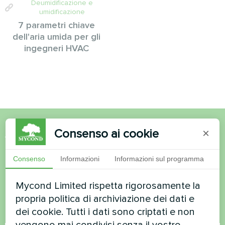
Deumidificazione e
umidificazione
7 parametri chiave
dell'aria umida per gli
ingegneri HVAC
Consenso ai cookie
×
Volete acquistare o avete
domande?
Consenso
Informazioni
Informazioni sul programma
Mycond Limited rispetta rigorosamente la
Contattateci e vi aiuteremo
propria politica di archiviazione dei dati e
dei cookie. Tutti i dati sono criptati e non
Nome
vengono mai condivisi senza il vostro