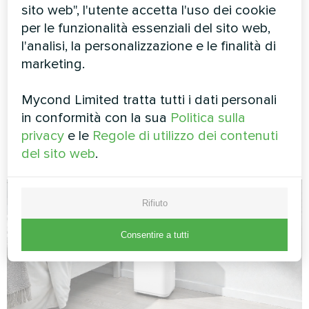
meccanico) è possibile raffreddare l'aria di circa
sito web", l'utente accetta l'uso dei cookie
10–11 °C. È il principio di funzionamento delle
per le funzionalità essenziali del sito web,
torri di raffreddamento, degli
umidificatori
l'analisi, la personalizzazione e le finalità di
adiabatici e dei raffrescatori evaporativi.
marketing.
Nel diagramma psicrometrico le linee della
Mycond Limited tratta tutti i dati personali
temperatura a bulbo umido sono quasi parallele
in conformità con la sua
Politica sulla
a quelle dell'entalpia, ma con un'angolazione
privacy
e le
Regole di utilizzo dei contenuti
leggermente diversa.
del sito web
.
Rifiuto
Consentire a tutti