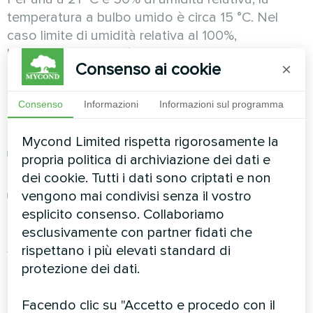
temperatura a bulbo umido è circa 15 °C. Nel
caso limite di umidità relativa al 100%,
l'evaporazione non è possibile e la temperatura
Consenso ai cookie
×
a bulbo umido coincide con quella a bulbo
secco.
Consenso
Informazioni
Informazioni sul programma
Questo parametro è utilizzato per:
Mycond Limited rispetta rigorosamente la
Misurazioni semplici dell'umidità con uno
propria politica di archiviazione dei dati e
psicrometro a rotazione
dei cookie. Tutti i dati sono criptati e non
vengono mai condivisi senza il vostro
Valutare il potenziale del raffrescamento
esplicito consenso. Collaboriamo
evaporativo
esclusivamente con partner fidati che
Ad esempio, in una giornata calda a 35 °C e 30%
rispettano i più elevati standard di
di umidità relativa, la temperatura a bulbo umido
protezione dei dati.
è circa 22 °C. Ciò significa che con il
raffrescamento evaporativo (senza freddo
Facendo clic su "Accetto e procedo con il