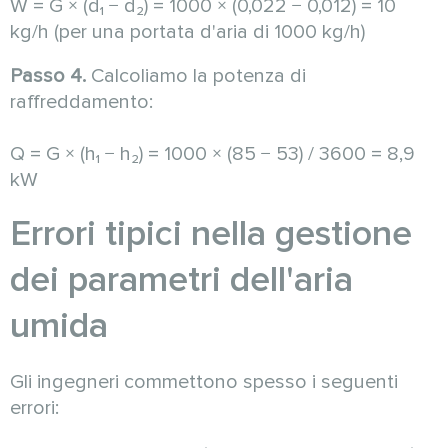
W = G × (d₁ − d₂) = 1000 × (0,022 − 0,012) = 10
kg/h (per una portata d'aria di 1000 kg/h)
Passo 4.
Calcoliamo la potenza di
raffreddamento:
Q = G × (h₁ − h₂) = 1000 × (85 − 53) / 3600 = 8,9
kW
Errori tipici nella gestione
dei parametri dell'aria
umida
Gli ingegneri commettono spesso i seguenti
errori: