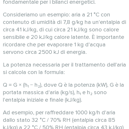
fondamentale per i bilanci energetici.
Consideriamo un esempio: aria a 21 °C con
contenuto di umidità di 7,8 g/kg ha un'entalpia di
circa 41 kJ/kg, di cui circa 21 kJ/kg sono calore
sensibile e 20 kJ/kg calore latente. È importante
ricordare che per evaporare 1 kg d'acqua
servono circa 2500 kJ di energia.
La potenza necessaria per il trattamento dell'aria
si calcola con la formula:
Q = G × (h₁ − h₂), dove Q è la potenza (kW), G è la
portata massica d'aria (kg/s), h₁ e h₂ sono
l'entalpia iniziale e finale (kJ/kg).
Ad esempio, per raffreddare 1000 kg/h d'aria
dallo stato 32 °C / 70% RH (entalpia circa 85
kJ/kg) a 22 °C / 50% RH (entalpia circa 43 kJ/kg)