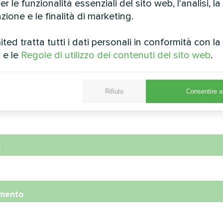
r le funzionalità essenziali del sito web, l'analisi, la
zione e le finalità di marketing.
ed tratta tutti i dati personali in conformità con l
y
e le
Regole di utilizzo dei contenuti del sito web
.
e
Rifiuto
Consentire a 
ro di telefono
l
mento