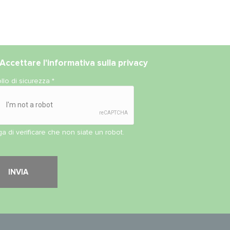
Accettare l'
informativa sulla privacy
llo di sicurezza
*
ga di verificare che non siate un robot.