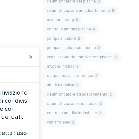
deumidificatore per piscina
6
deumidificazione ad adsorbimento
6
mycond mba-g
5
controllo umidità piscina
4
pompa di calore
2
pompa di calore aria-acqua
2
×
installazione deumidificatore piscina
2
mycond mshac
2
diagramma psicrometrico
2
umidità relativa
2
chiviazione
deumidificatore ad adsorbimento
2
i condivisi
deumidificazione industriale
2
te con
controllo umidità industriale
2
dei dati.
impianti hvac
2
cetta l'uso