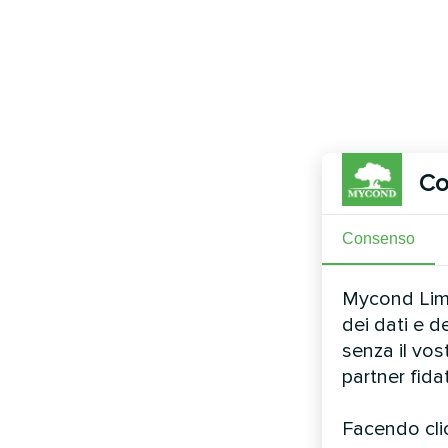
Co
Consenso
Mycond Limit
dei dati e d
senza il vo
partner fida
Facendo clic