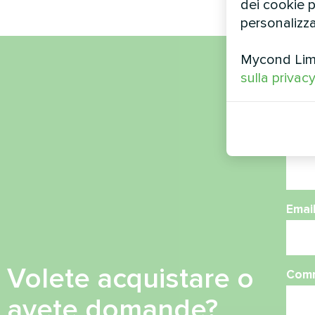
dei cookie pe
personalizza
Mycond Limit
sulla privac
Nom
Nume
Emai
Volete acquistare o
Com
avete domande?