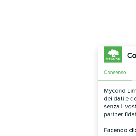
Co
Consenso
Mycond Limit
dei dati e d
senza il vo
partner fida
Facendo clic