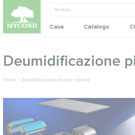
Casa
Catalogo
C
Deumidificazione p
Home
/
deumidificazione piscine coperte