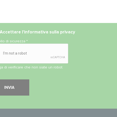
Accettare l'
informativa sulla privacy
llo di sicurezza
*
ga di verificare che non siate un robot.