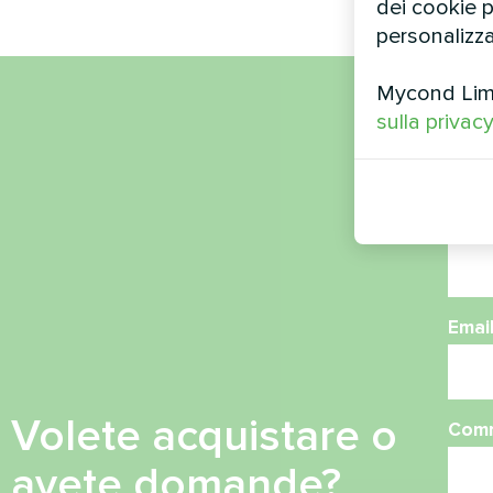
dei cookie pe
personalizza
Mycond Limit
sulla privac
Nom
Nume
Emai
Volete acquistare o
Com
avete domande?