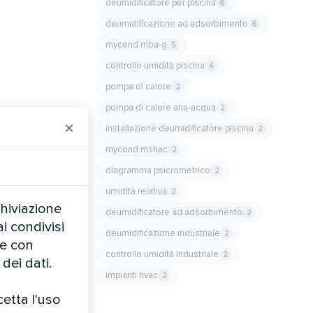
deumidificatore per piscina
6
deumidificazione ad adsorbimento
6
mycond mba-g
5
controllo umidità piscina
4
pompa di calore
2
pompa di calore aria-acqua
2
×
installazione deumidificatore piscina
2
mycond mshac
2
diagramma psicrometrico
2
umidità relativa
2
chiviazione
deumidificatore ad adsorbimento
2
i condivisi
deumidificazione industriale
2
te con
controllo umidità industriale
2
dei dati.
impianti hvac
2
cetta l'uso