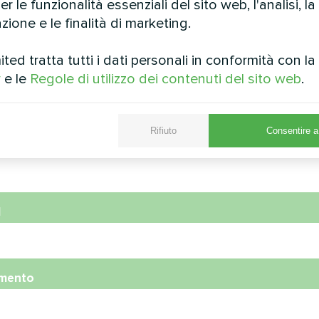
r le funzionalità essenziali del sito web, l'analisi, la
zione e le finalità di marketing.
ed tratta tutti i dati personali in conformità con l
y
e le
Regole di utilizzo dei contenuti del sito web
.
e
Rifiuto
Consentire a 
ro di telefono
l
mento