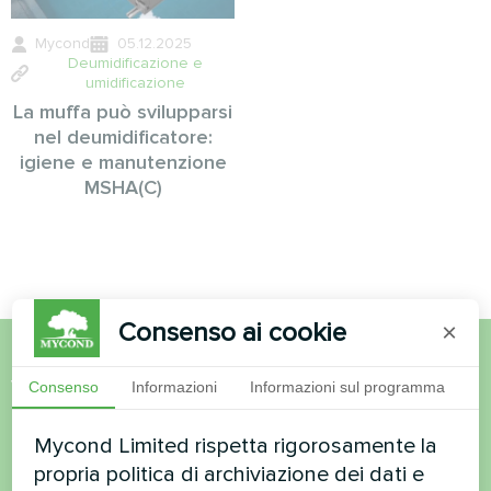
Mycond
05.12.2025
Deumidificazione e
umidificazione
La muffa può svilupparsi
nel deumidificatore:
igiene e manutenzione
MSHA(C)
Consenso ai cookie
×
Volete acquistare o avete
Consenso
Informazioni
Informazioni sul programma
domande?
Mycond Limited rispetta rigorosamente la
propria politica di archiviazione dei dati e