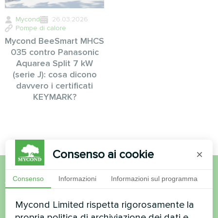
Mycond
26.03.2026
Pompe di calore
Mycond BeeSmart MHCS
035 contro Panasonic
Aquarea Split 7 kW
(serie J): cosa dicono
davvero i certificati
KEYMARK?
Consenso ai cookie
×
Consenso
Informazioni
Informazioni sul programma
Volete acquistare o avete
domande?
Mycond Limited rispetta rigorosamente la
propria politica di archiviazione dei dati e