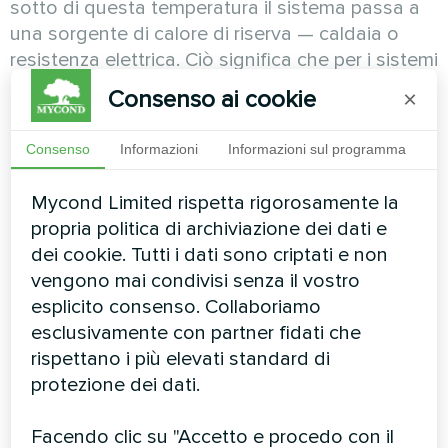
sotto di questa temperatura il sistema passa a
una sorgente di calore di riserva — caldaia o
resistenza elettrica. Ciò significa che per i sistemi
bivalenti — che costituiscono la maggioranza —
Consenso ai cookie
×
le prestazioni a −10 °C hanno scarsa rilevanza
pratica: sotto il punto di bivalenza è la riserva a
Consenso
Informazioni
Informazioni sul programma
riscaldare, non la pompa di calore. Il COP della
pompa in quell'intervallo non incide più sulla
Mycond Limited rispetta rigorosamente la
bolletta elettrica.
propria politica di archiviazione dei dati e
dei cookie. Tutti i dati sono criptati e non
Il vantaggio di potenza di Panasonic a TOL è
vengono mai condivisi senza il vostro
concretamente significativo solo per i sistemi
esplicito consenso. Collaboriamo
monovalenti, in cui la pompa di calore copre il
esclusivamente con partner fidati che
100 % delle dispersioni termiche dell'edificio
rispettano i più elevati standard di
anche nei giorni più freddi, senza alcun supporto
protezione dei dati.
di riserva. Tali installazioni sono decisamente
meno diffuse.
Facendo clic su "Accetto e procedo con il