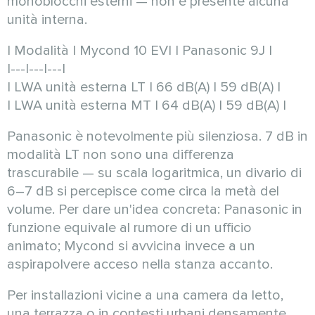
monoblocchi esterni — non è presente alcuna
unità interna.
| Modalità | Mycond 10 EVI | Panasonic 9J |
|---|---|---|
| LWA unità esterna LT | 66 dB(A) | 59 dB(A) |
| LWA unità esterna MT | 64 dB(A) | 59 dB(A) |
Panasonic è notevolmente più silenziosa. 7 dB in
modalità LT non sono una differenza
trascurabile — su scala logaritmica, un divario di
6–7 dB si percepisce come circa la metà del
volume. Per dare un'idea concreta: Panasonic in
funzione equivale al rumore di un ufficio
animato; Mycond si avvicina invece a un
aspirapolvere acceso nella stanza accanto.
Per installazioni vicine a una camera da letto,
una terrazza o in contesti urbani densamente