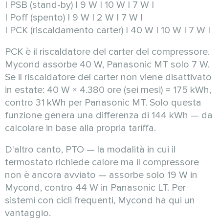
| PSB (stand-by) | 9 W | 10 W | 7 W |
| Poff (spento) | 9 W | 2 W | 7 W |
| PCK (riscaldamento carter) | 40 W | 10 W | 7 W |
PCK è il riscaldatore del carter del compressore.
Mycond assorbe 40 W, Panasonic MT solo 7 W.
Se il riscaldatore del carter non viene disattivato
in estate: 40 W × 4.380 ore (sei mesi) = 175 kWh,
contro 31 kWh per Panasonic MT. Solo questa
funzione genera una differenza di 144 kWh — da
calcolare in base alla propria tariffa.
D'altro canto, PTO — la modalità in cui il
termostato richiede calore ma il compressore
non è ancora avviato — assorbe solo 19 W in
Mycond, contro 44 W in Panasonic LT. Per
sistemi con cicli frequenti, Mycond ha qui un
vantaggio.