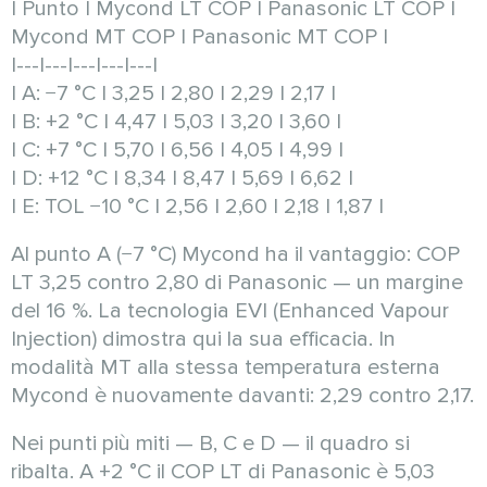
| Punto | Mycond LT COP | Panasonic LT COP |
Mycond MT COP | Panasonic MT COP |
|---|---|---|---|---|
| A: −7 °C | 3,25 | 2,80 | 2,29 | 2,17 |
| B: +2 °C | 4,47 | 5,03 | 3,20 | 3,60 |
| C: +7 °C | 5,70 | 6,56 | 4,05 | 4,99 |
| D: +12 °C | 8,34 | 8,47 | 5,69 | 6,62 |
| E: TOL −10 °C | 2,56 | 2,60 | 2,18 | 1,87 |
Al punto A (−7 °C) Mycond ha il vantaggio: COP
LT 3,25 contro 2,80 di Panasonic — un margine
del 16 %. La tecnologia EVI (Enhanced Vapour
Injection) dimostra qui la sua efficacia. In
modalità MT alla stessa temperatura esterna
Mycond è nuovamente davanti: 2,29 contro 2,17.
Nei punti più miti — B, C e D — il quadro si
ribalta. A +2 °C il COP LT di Panasonic è 5,03